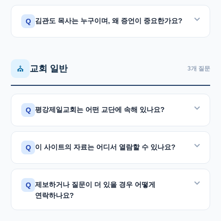
쿨만 등 정통 신학자들에 의해 체계화된 방법론입니다.
채택하였으며, 명예신학박사 학위까지 수여하였습니다.
명지대학교 총장 유상근 장로는 1990년 5월 23일
<구속사 시리즈>는 전 12권으로 기획되었으며, 현재
구약과 신약의 통일성을 강조하며 성경 전체를 그리스도
김관도 목사는 누구이며, 왜 증언이 중요한가요?
Q
국민일보 신앙간증문에서 "성경말씀을 1천독 하셨다는
이는 정통 개혁신학계의 권위자들이 독립적으로
12권(상)까지 발간되었습니다. 16개국 번역판도
중심으로 해석합니다.
유명한 박윤식 목사를 찾아가 2년 동안 하루에 2시간씩
검토하여 신학적 정통성을 인정한 것입니다.
출간되어 있습니다.
박윤식 목사의 <구속사 시리즈>는 이 정통 구속사
성경을 배웠다"고 고백하였습니다.
김관도 목사는 1956년부터 진해에서 목회하며 1957년 말
책에 대한 자세한 정보는 아래 링크를 참조하시기
구속사 시리즈 자세히 보기
신학의 전통 위에서 50여 년간의 설교를 집대성한
박윤식 목사를 처음 만난 대한기독교감리회 중앙연회
교회 일반
⛪
부산 성창기업 창업주 정태성 장로도 박윤식 목사에게
3개 질문
바랍니다.
것입니다.
소속 목사로, 당시 마산 지역 감리교를 함께 이끈 직접
성경공부를 하였으며,
새문안교회 강신명 목사
와
목격자입니다.
신앙적으로 깊은 유대를 가지고 부흥회를 교환하기도
구속사 시리즈 소개 페이지
하였습니다.
평강제일교회는 어떤 교단에 속해 있나요?
Q
그는 2008년 5월 14일 공식 사실확인서를 제출하였고,
2013년 8월 20일 본보 기자의 방문 인터뷰에서도
동마산 이후 사역 자세히 보기
"박윤식 목사가 감리교 서리담임이 되기 전에 전도관·
평강제일교회는 정통 개신교 교단에 소속된 교회입니다.
이 사이트의 자료는 어디서 열람할 수 있나요?
Q
통일교에 있었다는 것은 거짓말"이라고 명확히
탁명환 씨 본인도 1990년 공개 사과문에서 "박윤식
증언하였습니다. 감리교단의 전도사 임명 절차상 통일교
목사님은
합동보수교단에 소속된 건전한 목사님
"임을
출신이 갑자기 담임자가 되는 것은 절대 불가능하다는
대법원 판결문, 고등법원 판결문, 공개 사과문, 1994년
직접 밝혔습니다.
제보하거나 질문이 더 있을 경우 어떻게
Q
것도 함께 설명하였습니다.
정정보도 원문, 사진 감정 결과서, 감리교 연회록, 구속사
연락하나요?
교회에 관한 더 자세한 공식 정보는 평강제일교회
시리즈 관련 서평 등 모든 원문 자료는
자료실
홈페이지를 통해 확인하실 수 있습니다.
김관도 목사 인터뷰 전문 보기
페이지에서 열람하실 수 있습니다.