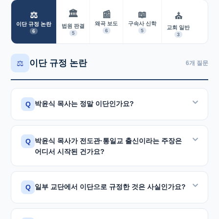
🏛️
📰
📖
⚖️
⛪
왜곡 보도
구속사 신학
이단 규정 논란
법원 판결
교회 일반
6
5
6
5
3
이단 규정 논란
⚖️
6개 질문
박윤식 목사는 정말 이단인가요?
Q
아닙니다. 박윤식 원로목사는 처음부터 이단이
박윤식 목사가 전도관·통일교 출신이라는 주장은
Q
아니었습니다.
어디서 시작된 건가요?
이단이라는 주장은 1983년 후원금 문제로 관계가 틀어진
탁명환 씨가 현대종교 3·4월호에 허위 기사를
1983년 탁명환 씨가 운영하는 현대종교에서
일부 교단에서 이단으로 규정한 것은 사실인가요?
Q
게재하면서 시작되었습니다. 이 기사는
동명이인
시작되었습니다. 탁 씨는 국제종교문제연구소 후원금을
(朴允植)의 이력을 박윤식 목사(朴潤植)에게 뒤집어씌운
월 50만 원으로 인상해 달라고 요청하였으나 박 목사
일부 교단에서 이단으로 규정한 결정이 있었습니다.