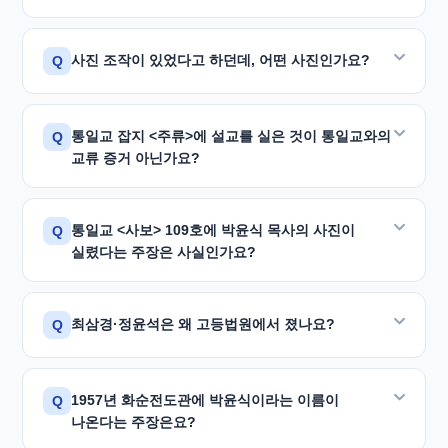
소속된 건전한 목사님인 것을 밝혀둡니다.
"
네 가지 명확한 근거가 있습니다.
이단 주장을 최초로 시작한 당사자가 스스로 근거 없음을
사진 조작이 있었다고 하던데, 어떤 사진인가요?
Q
공개 인정한 것입니다.
① 전혀 다른 행적:
전도관 박윤식 전도사가 통일교
원리공부에 심취하여 설교까지 하던 시기(1957~1958년)
탁명환 씨는 박윤식 목사와
여성도 4인이 함께 찍은
공개 사과문 원문 보기
통일교 잡지 <주류>에 설교를 실은 것이 통일교와의
Q
에, 박윤식 목사는 마산 지역에서 감리교단 소속
기념사진
에서 다른 여성도들을 잘라내고 한 사람의
교류 증거 아닌가요?
동마산교회 서리담임자로 목회하고 있었습니다.
여성도만 남겨
"다정한 한때"
로 표기하여 마치 불륜
관계인 것처럼 유포하였습니다.
② 다른 배우자:
통일교 <사보> 166호에 '박윤식
아닙니다. 당시 <주류>는 '기독학생연합회(ICSA)'라는
통일교 <사보> 109호에 박윤식 목사의 사진이
Q
전도사'는 정정애 양과 결혼하였다고 기록되어 있으나,
또한 통일교 <사보> 109호에 실린 '전도관 출신 박윤식
이름으로 발간된 기독교 계통의 월간지를 표방하였으며,
실렸다는 주장은 사실인가요?
박윤식 원로목사의 부인은 정정애가 아닙니다.
전도사'의 사진이 박윤식 목사의 사진이라고
창간 1년도 되지 않아 통일교 계통인지 알려지지 않았던
주장하였으나, 명지대학교 최창석 교수의 전문 감정
시기였습니다.
③ 다른 얼굴:
명지대학교 최창석 교수의 사진 감정 결과,
사실이 아닙니다. <사보> 109호에 실린 사진의 인물은
(2013. 7. 16) 결과 12개 부위 모두 전혀 다른 인물로
최삼경·정윤석은 왜 고등법원에서 졌나요?
Q
12개 부위 전부 다른 인물로 확인되었습니다.
같은 잡지의 같은 '이달의 말씀' 코너에
곽선희 목사
'전도관 출신 박윤식 전도사(朴允植)'이지, 평강제일교회
확인되었습니다.
(소망교회), 김선도 목사(광림교회), 강원용 목사
④ 다른 한자 이름:
박윤식 원로목사(朴潤植)가 아닙니다.
전도관 박윤식은 朴允植(허락할 윤),
서울고등법원 제13민사부(2014나12630)는 이들이
(경동교회)
의 설교도 게재되었습니다. 이단감별사들의
박윤식 원로목사는 1928년 출생 시부터 호적에 등재된
사진 감정 결과 전문 보기
1957년 화순전도관에 박윤식이라는 이름이
Q
<사보> 109호는 사진 설명에 "박 전도사가 검은 복장을
보도한 내용 — 즉 "전도관·통일교에 입교한 박윤식
논리라면 이 목사들도 통일교와 교류한 것이 됩니다.
朴潤植(윤택할 윤)입니다.
나온다는 주장은요?
하고 중앙에 앉아있고"라고 명확히 기재하고 있으며, 이
전도사와 평강제일교회 박윤식 원로목사가