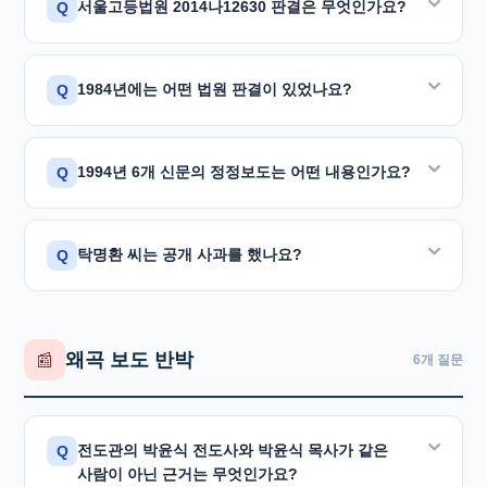
패소
하였습니다.
서울고등법원 2014나12630 판결은 무엇인가요?
Q
동마산감리교회에서 서리담임자로 시무하였음"을 직접
사건번호 2009다86741)는 다음과 같이 확정
확인하였습니다.
판결하였습니다.
서울고등법원 제13민사부(재판장 고의영)의 정정보도
1984년에는 어떤 법원 판결이 있었나요?
Q
김관도 목사 인터뷰 전문 보기
청구 제2심 판결입니다. 평강제일교회와 박윤식 목사가
"박윤식이 전도관과 통일교에서 활동하며 혼합된
주식회사 한국교회문화사(교회와 신앙, 최삼경 이사)와
교리를 가르치며 목회하였다는 것은
사실이 아니다.
"
1984년 4월, 법원은 이례적으로 신속하게 현대종교
정윤석(기독교포털뉴스)을 상대로 완전 승소
한
1994년 6개 신문의 정정보도는 어떤 내용인가요?
Q
1983년 3·4월호에 대한
배포금지 가처분을 인용
하였고,
대법원은 ① 지리적·교통적 불가능, ② 감리교
사건입니다.
탁명환 씨에게
손해배상 200만 원
을 지급하도록
동마산교회 담임 기록, ③ 두 사람의 한자 이름이
재판부는 전도관에 있다가 통일교에 입교한 박윤식
1994년 3월,
동아일보·한국일보·중앙일보·경향신문·
판결하였습니다.
다르다는 세 가지 근거를 토대로 이단 주장이 허위임을
탁명환 씨는 공개 사과를 했나요?
Q
전도사와 평강제일교회 박윤식 원로목사는
동일인이
국민일보·일요신문
6개 매체가 직접 사과하고 신문의
확정하였습니다.
명예훼손 혐의에 대해서는 대법원이 최종 유죄판결을
아니라고 판단
하였습니다. 이로써 이단연구가들이
공식적인 입장으로 〈바로잡습니다〉〈고침〉 등
내렸습니다. 이는 허위 기사가 게재된 지 1년 만에
조작하였던 것이 법원에서 공식 확인되었습니다.
네. 1990년 6월 25일, 탁명환 씨는 전국 교회 앞에 공개
판결문 원문 자료실
정정기사를 게재하였습니다.
법원이 허위성을 확인한 사례입니다.
사과문을 발표하였습니다. 전 기독교신문 및
왜곡 보도 반박
📰
6개 질문
이는 박윤식 목사에 대한 기사가 탁명환 씨 측의
미주크리스챤신문 등에도 공개하였습니다.
일방적인 주장에 근거한 것임이 밝혀졌기 때문입니다.
정정보도 원문은 자료실에서 확인하실 수 있습니다.
"박윤식 목사님을 싸잡아 이단으로 몰아부친 점에
전도관의 박윤식 전도사와 박윤식 목사가 같은
Q
대하여 사과하며,
박윤식 목사님은 합동보수교단에
사람이 아닌 근거는 무엇인가요?
정정보도 원문 자료실