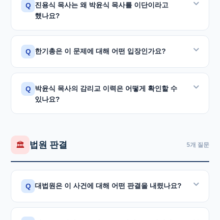
것
으로, 이후 법원의 확정 판결과 탁명환 씨 본인의 공개
측이 거절하자, "현대종교를 통해 기사가 나갈 것"이라고
진용식 목사는 왜 박윤식 목사를 이단이라고
Q
그러나 그 결정들은 탁명환 씨의 허위 기사를 근거로 한
사과로 허위임이 명백히 밝혀졌습니다.
경고한 뒤 실제로 박 목사를 이단으로 규정하는 허위
했나요?
것으로, 충분한 신학적 조사와 당사자의 소명 기회 없이
기사를 연속 게재하였습니다.
이루어진 것이었습니다.
대법원 2010. 1. 14 확정 (2009다86741):
"박윤식이
진용식 씨(안식교 이단 출신)를 비롯한 신흥
해당 기사는
박태선 전도관 전도사이자 통일교 본부
전도관과 통일교에서 활동하며 혼합된 교리를
한기총은 이 문제에 대해 어떤 입장인가요?
Q
이후 대법원(2010)과 서울고등법원(2014나12630)의
이단감별사들은 탁명환 씨의 기존 주장을 그대로
근무자로 기술
하였으나, 이는 한자 이름도 다른
가르치며 목회하였다는 것은 사실이 아니다."
확정 판결로 이단 주장의 전제 자체가 허위임이
이어받아 확산시켰습니다. 그 근거로는 ① 전도관 신문 <
동명이인의 이력을 혼용한 것이었습니다.
한국기독교총연합회(한기총)는 이단 규정 논란과
밝혀졌으며, 탁명환 씨 본인도 1990년 공개 사과문을
국제기독교뉴스>에 화순전도관의 박윤식 전도사가
박윤식 목사의 감리교 이력은 어떻게 확인할 수
Q
관련하여 공식 성명서를 발표하였습니다. 성명서 원문은
조작 경위 전체 보기
이단 규정 논란 자세히 보기
통해 "박윤식 목사는 합동보수교단에 소속된 건전한
나온다는 것, ② 통일교 <사보>에 박윤식 전도사가
있나요?
자료실에서 확인하실 수 있습니다.
목사"임을 공식 인정하였습니다.
입교했다는 기록 등을 제시하였습니다.
기독교대한감리회 연회록에 기록이 남아 있습니다.
그러나 대법원은 이 주장들이 사실이 아님을
한기총 성명서 원문 보기
1960년·1961년 연회록에는 박윤식 목사가
확정하였습니다. 당시 마산·화순·목포·서울을 동시에
법원 판결
🏛️
5개 질문
동마산감리교회 서리담임
직에 있었음이 공식 기재되어
오가는 것은 교통상황상 불가능하고, 박 목사는 같은
있습니다.
시기에 감리교단 소속 동마산교회 서리담임자로
기록되어 있기 때문입니다.
대법원은 이 사건에 대해 어떤 판결을 내렸나요?
Q
또한 당시 마산 지역에서 함께 목회했던
김관도 목사
(대한기독교감리회 중앙연회)
가 2008년 5월 14일
진용식 씨는 이 사건으로 평강제일교회와의 재판에서
사실확인서를 통해 "1958년 4월부터 1962년 3월까지
2010년 1월 14일 대법원 제2부(재판장 양승태 대법관,