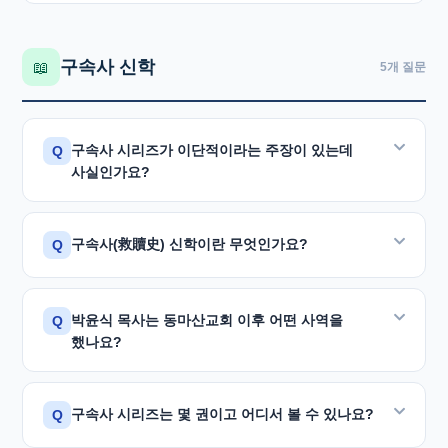
박윤식 목사는 그것이 통일교 계통의 잡지인 줄 몰랐고,
'박 전도사'는 기사 앞에 언급된 '목포 전도관
동명이인 4가지 근거 자세히 보기
동일인"이라는 주장 — 이 사실이 아님을 인정하고,
이단감별사들이 제시하는 <국제기독교뉴스>에는
앞 호에 정통 목사들의 설교가 실린 것을 보고 선교
분열파동으로 갈라져 나온 박윤식 전도사'를 가리킵니다.
정정보도 청구를 받아들였습니다.
1957년 화순전도관에 박윤식 전도사가 있었다고
차원에서 청탁에 응한 것뿐입니다. 게재된 설교 내용
구속사 신학
📖
5개 질문
일부에서 이 사진의 인물을 '박종우 씨'라고
재판부는 두 사람이 동일인이 아니라고 판단하였으며,
나옵니다. 그런데 통일교 <사보>에는 같은 시기에
("하나님이 쓰시는 사람의 6가지 조건") 자체도 지극히
재주장하였으나, <사보> 109호에서 저자는 모든 인물에
이에 따라 이단 연구가들이 박윤식 목사를 이단으로
목포전도관에서 통일교로 입교한 박윤식 전도사가
정통적이고 성경적입니다.
직함을 붙여 쓰고 있으며 '박종우'는 '씨'로만 언급된
조작하였던 것이 법원에서 공식 확인되었습니다.
나옵니다.
구속사 시리즈가 이단적이라는 주장이 있는데
Q
전도사가 아닌 인물이므로 '박 전도사'가 될 수 없습니다.
주류 잡지 해명 자세히 보기
사실인가요?
대법원은 이 주장의 모순을 직접 지적하였습니다. 같은
1957년에
화순전도관에도, 목포전도관에도, 마산
사실이 아닙니다. 이단감별사들은 박윤식 목사가
감리교회에도
박윤식이 있었다는 것이 되는데, 당시 교통
구속사(救贖史) 신학이란 무엇인가요?
Q
이단성을 감추기 위해 책을 쓴다고 주장하였으나, 이는
상황으로 이는 현실적으로 불가능합니다.
근거 없는 음해성 발언입니다.
실제로는 화순전도관의 朴允植, 목포전도관의 朴允植,
구속사 신학은 하나님이 인간 역사 속에서 예수
박윤식 목사는 동마산교회 이후 어떤 사역을
Q
<구속사 시리즈>는 국내외 신학자와 석학
30여 명
이
마산 감리교의 朴潤植이 각각 다른 인물들인 것입니다.
그리스도를 통해 구원을 이루어 가시는 과정을 성경
했나요?
서평과 추천을 한 책으로, 16개국으로 번역판이
전체의 틀로 이해하는 신학 방법론입니다.
출간되었습니다. 특히
미국 웨스트민스터 신학대학원
이는 16세기 종교개혁 이후 개혁파 신학의 핵심
동마산교회 이후의 사역은 통일교와 전혀 무관하였음을
총장 피터 A. 릴백 박사
와
리폼드 신학대학원 총장
구속사 시리즈는 몇 권이고 어디서 볼 수 있나요?
Q
흐름으로, 게르할더스 보스(프린스턴 신학교), 오스카
증언들이 뒷받침합니다.
프랭크 A. 제임스 3세 박사
가 극찬하고 대학교 교재로