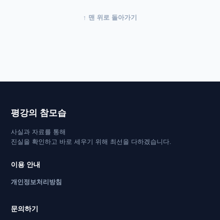
새로운 왜곡 사례를 발견하셨거나 추가 질문이 있으시면
아래 연락처로 자료와 함께 제보해 주시면 검토 후 반박
↑ 맨 위로 돌아가기
자료실 바로가기
자료를 추가하겠습니다.
📞 전화: 02-2625-1441
✉️ 이메일: pyungkangcheilchurch@naver.com
평강의 참모습
사실과 자료를 통해
진실을 확인하고 바로 세우기 위해 최선을 다하겠습니다.
이용 안내
개인정보처리방침
문의하기