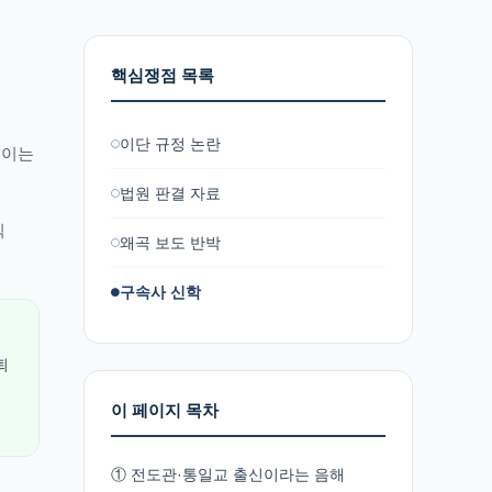
핵심쟁점 목록
이단 규정 논란
 이는
법원 판결 자료
식
왜곡 보도 반박
구속사 신학
퇴
이 페이지 목차
① 전도관·통일교 출신이라는 음해